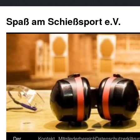
Zum
Inhalt
Spaß am Schießsport e.V.
springen
Der
Kontakt
Mitgliederbereich
Datenschutzerkläru