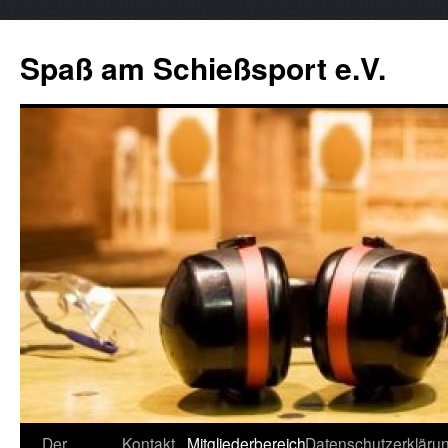
Zum
Inhalt
Spaß am Schießsport e.V.
springen
Der
Kontakt
Mitgliederbereich
Datenschutzerkläru